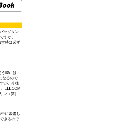
ンバッグタン
ですが、
ち出す時は必ず
で使う時には
しになるので
すが、今後
ELECOM
ェリン（笑）
の中に常備し
できるので