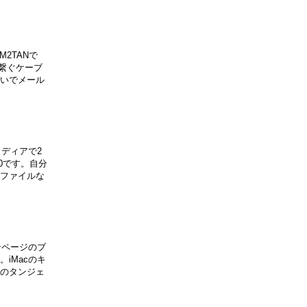
2TANで
を繋ぐケーブ
いでメール
メディアで2
0です。自分
るファイルな
ンページのブ
iMacのキ
のタンジェ