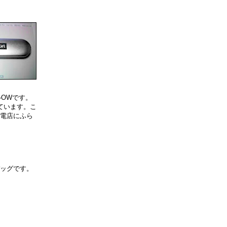
L-OWです。
ています。こ
電店にふら
ムバッグです。