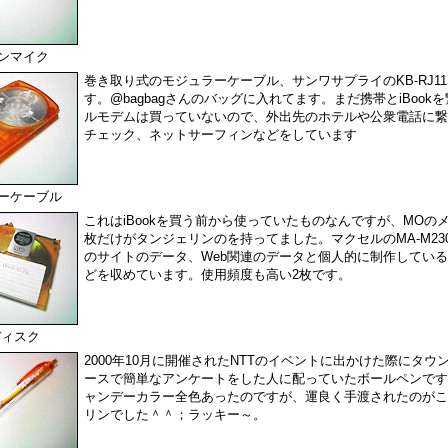
ンマイク
巻き取り式のモジュラーケーブル、サンワサプライのKB-RJ11M
す。@bagbagさんのバッグに入れてます。まだ携帯とiBook
ルモデムは買っていないので、外出先のホテルや公衆電話に繋
チェック、ネットサーフィンなどをしています
ーケーブル
これはiBookを買う前から使っていたものなんですが、MOの
枚だけがタンジェリンのを持ってました。マクセルのMA-M23
のサイトのデータ、Web関連のデータと個人的に制作してい
どを収めています。使用頻度も高い2枚です。
ディスク
2000年10月に開催されたNTTのイベントに出かけた際にタウ
ースで簡単なアンケートをした人に配っていたボールペンです。
ャンデーカラー全色あったのですが、運良く手渡されたのがこ
リンでした＾＾；ラッキー～。