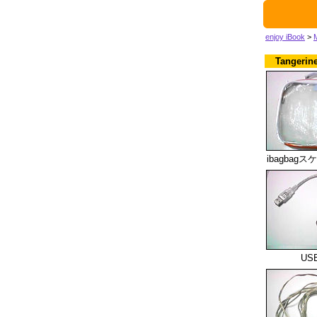
enjoy iBook
>
Tangerine
ibagbag
US