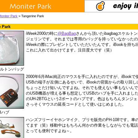
Moniter Park
> Tangerine Park
 Park
iWeek2000の時に
@BagBag
さんから頂いたibagbagスケルト
ジェリンです。それまでは専用のバッグを持っていなかったの
iWeekの際にプレゼントしていただいたんです。iBookを持
これに入れて出かけてます。注目度大です（笑）
スケルトンバッグ
2000年6月iMac純正のマウスを手に入れたのですが、iBook
USBの端子が左側にあるせいで、iBookの背面からの取り回
ちょっとだけ短いんですよね。それでも使えない事もないんで
のUSB機器が増える事も想定してUSBのハブを手に入れました。
のUH-2BTGという2ポートのハブです。色はもちろんタンジ
さっそくマウスの延長コードとして使いはじめました。
Bハブ
ハンズフリーイヤホンマイク、プリモ販売のPH-108です。車
てます（笑）移動中はもちろん何かの作業をしながらでも電話
とっても便利ですよね～。