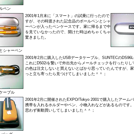
ルペン
2001年1月末に「スマート」の試乗に行ったので
すが、その時渡された記念品のボールペンとシャ
ーペンが入ったペンケースです。家に帰るまで中
を見ていなかったので、開けた時はめちゃくちゃ
驚きました。
とシャーペン
2001年2月に購入したUSBデータケーブル、SUNTECのDS96
これにD502iを繋いで外出先からメールチェックを行ったりし
の色は注文しないと買えないとばかり思っていたんですが、家
っと立ち寄ったら見つけてしまいました＾＾；
ケーブル
2001年2月に開催されたEXPO/Tokyo 2001で購入したアー
携帯を入れるホルダーやペン、小物入れなどがあるものです。
思わず衝動買いしてしまいました＾＾；