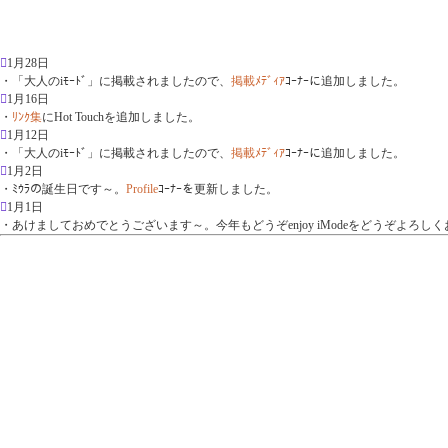

1月28日
・「大人のiﾓｰﾄﾞ」に掲載されましたので、
掲載ﾒﾃﾞｨｱ
ｺｰﾅｰに追加しました。

1月16日
・
ﾘﾝｸ集
にHot Touchを追加しました。

1月12日
・「大人のiﾓｰﾄﾞ」に掲載されましたので、
掲載ﾒﾃﾞｨｱ
ｺｰﾅｰに追加しました。

1月2日
・ﾐｳﾗの誕生日です～。
Profile
ｺｰﾅｰを更新しました。

1月1日
・あけましておめでとうございます～。今年もどうぞenjoy iModeをどうぞよろし