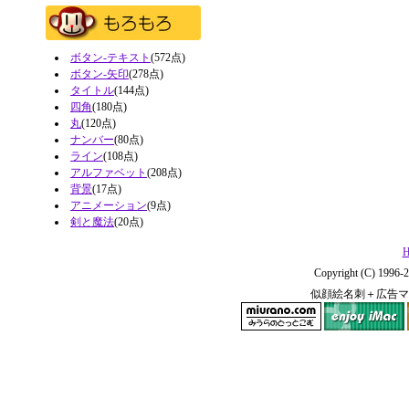
ボタン-テキスト
(572点)
ボタン-矢印
(278点)
タイトル
(144点)
四角
(180点)
丸
(120点)
ナンバー
(80点)
ライン
(108点)
アルファベット
(208点)
背景
(17点)
アニメーション
(9点)
剣と魔法
(20点)
H
Copyright (C) 1996-2
似顔絵名刺＋広告マ
miurano.com
enjoy iMac