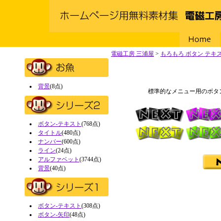
Home
電磁工房 三浦屋
>
もろもろ ボタン テキ
背景
(8点)
標準的なメニュー用のボタ
ボタン-テキスト
(768点)
タイトル
(480点)
ナンバー
(600点)
ライン
(24点)
アルファベット
(3744点)
背景
(40点)
ボタン-テキスト
(308点)
ボタン-矢印
(48点)