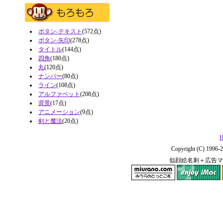
ボタン-テキスト
(572点)
ボタン-矢印
(278点)
タイトル
(144点)
四角
(180点)
丸
(120点)
ナンバー
(80点)
ライン
(108点)
アルファベット
(208点)
背景
(17点)
アニメーション
(9点)
剣と魔法
(20点)
H
Copyright (C) 1996-2
似顔絵名刺＋広告マ
miurano.com
enjoy iMac