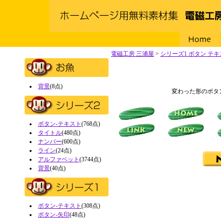
Home
電磁工房 三浦屋
>
シリーズ1 ボタン テ
背景
(8点)
変わった形のボタ
ボタン-テキスト
(768点)
タイトル
(480点)
ナンバー
(600点)
ライン
(24点)
アルファベット
(3744点)
背景
(40点)
ボタン-テキスト
(308点)
ボタン-矢印
(48点)