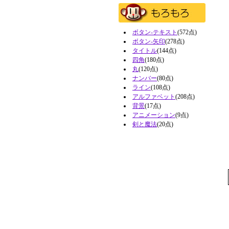
ボタン-テキスト
(572点)
ボタン-矢印
(278点)
タイトル
(144点)
四角
(180点)
丸
(120点)
ナンバー
(80点)
ライン
(108点)
アルファベット
(208点)
背景
(17点)
アニメーション
(9点)
剣と魔法
(20点)