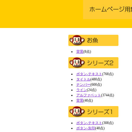
背景
(8点)
ボタン-テキスト
(768点)
タイトル
(480点)
ナンバー
(600点)
ライン
(24点)
アルファベット
(3744点)
背景
(40点)
ボタン-テキスト
(308点)
ボタン-矢印
(48点)