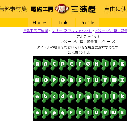
電磁工房 三浦屋
Home
Link
Profile
電磁工房 三浦屋
>
シリーズ2 アルファベット
>
パターン3（暗い背
アルファベット
パターン3（暗い背景用）グリーン2
タイトルや項目名などいろいろな用途におすすめです！
28×50ピクセル