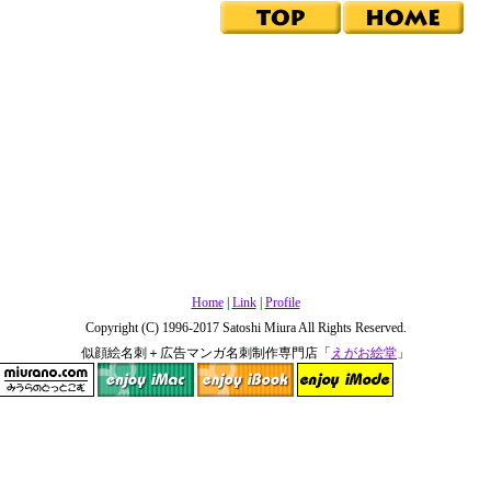
Home
|
Link
|
Profile
Copyright (C) 1996-2017 Satoshi Miura All Rights Reserved.
似顔絵名刺＋広告マンガ名刺制作専門店「
えがお絵堂
」
miurano.com
enjoy iMac
enjoy iBook
enjoy iMode
NAVI Design