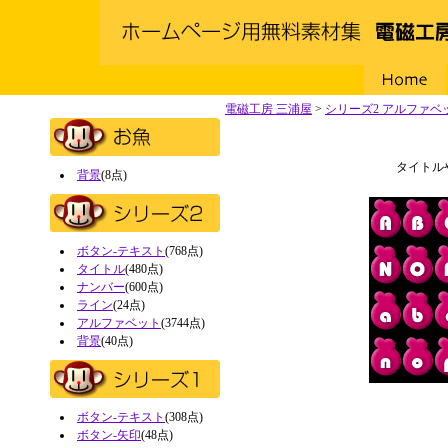
Home
電磁工房 三浦屋
>
シリーズ2 アルファベ
タイトル
背景
(8点)
ボタン-テキスト
(768点)
タイトル
(480点)
ナンバー
(600点)
ライン
(24点)
アルファベット
(3744点)
背景
(40点)
ボタン-テキスト
(308点)
ボタン-矢印
(48点)