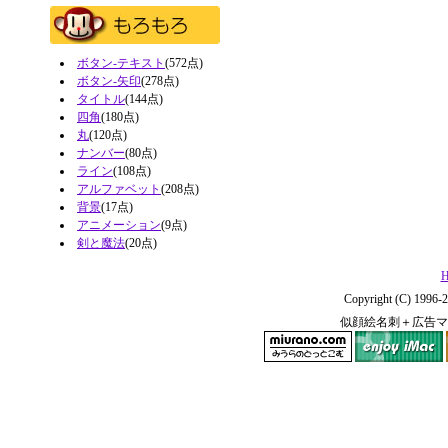
ボタン-テキスト
(572点)
ボタン-矢印
(278点)
タイトル
(144点)
四角
(180点)
丸
(120点)
ナンバー
(80点)
ライン
(108点)
アルファベット
(208点)
背景
(17点)
アニメーション
(9点)
剣と魔法
(20点)
H
Copyright (C) 1996-2
似顔絵名刺＋広告マ
miurano.com
enjoy iMac