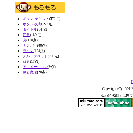
ボタン-テキスト
(572点)
ボタン-矢印
(278点)
タイトル
(144点)
四角
(180点)
丸
(120点)
ナンバー
(80点)
ライン
(108点)
アルファベット
(208点)
背景
(17点)
アニメーション
(9点)
剣と魔法
(20点)
H
Copyright (C) 1996-2
似顔絵名刺＋広告マ
miurano.com
enjoy iMac