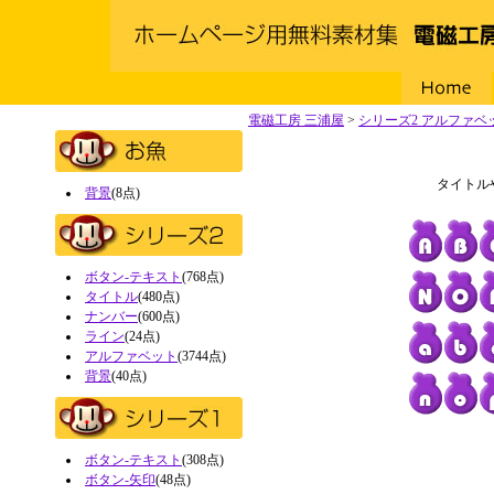
Home
電磁工房 三浦屋
>
シリーズ2 アルファベ
タイトル
背景
(8点)
ボタン-テキスト
(768点)
タイトル
(480点)
ナンバー
(600点)
ライン
(24点)
アルファベット
(3744点)
背景
(40点)
ボタン-テキスト
(308点)
ボタン-矢印
(48点)