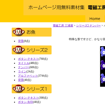
Home
電磁工房 三浦屋
>
シリーズ2 ナンバー
>
特殊な形ですけど、かなり
背景
(8点)
ボタン-テキスト
(768点)
タイトル
(480点)
ナンバー
(600点)
ライン
(24点)
アルファベット
(3744点)
背景
(40点)
ボタン-テキスト
(308点)
ボタン-矢印
(48点)