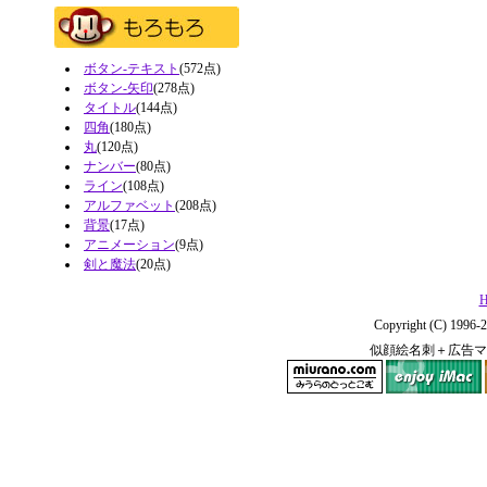
ボタン-テキスト
(572点)
ボタン-矢印
(278点)
タイトル
(144点)
四角
(180点)
丸
(120点)
ナンバー
(80点)
ライン
(108点)
アルファベット
(208点)
背景
(17点)
アニメーション
(9点)
剣と魔法
(20点)
H
Copyright (C) 1996-2
似顔絵名刺＋広告マ
miurano.com
enjoy iMac